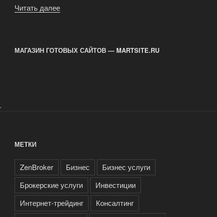
Читать далее
«Экспортное
оформление
товаров
из
МАГАЗИН ГОТОВЫХ САЙТОВ — MARTSITE.RU
Китая»
.
МЕТКИ
ZenBroker
Бизнес
Бизнес услуги
Брокерские услуги
Инвестиции
Интернет-трейдинг
Консалтинг