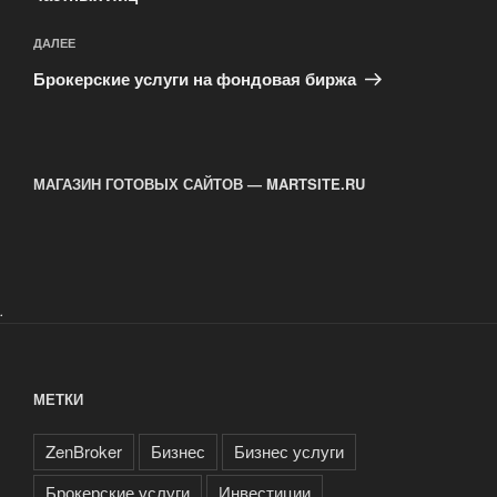
Следующая
ДАЛЕЕ
запись
Брокерские услуги на фондовая биржа
МАГАЗИН ГОТОВЫХ САЙТОВ — MARTSITE.RU
.
МЕТКИ
ZenBroker
Бизнес
Бизнес услуги
Брокерские услуги
Инвестиции