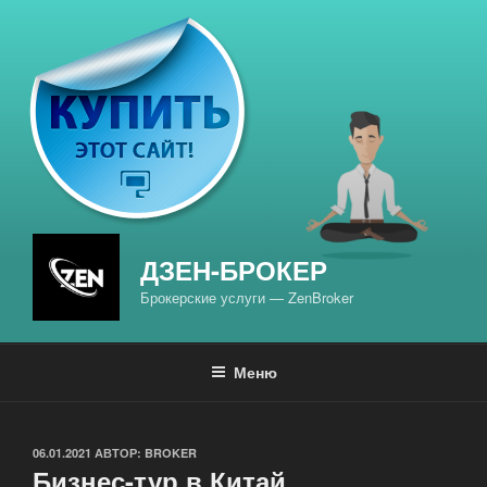
Перейти
к
содержимому
ДЗЕН-БРОКЕР
Брокерские услуги — ZenBroker
Меню
ОПУБЛИКОВАНО
06.01.2021
АВТОР:
BROKER
Бизнес-тур в Китай