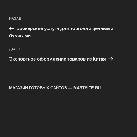
Навигация
Предыдущая
НАЗАД
по
запись:
записям
Брокерские услуги для торговли ценными
бумагами
Следующая
ДАЛЕЕ
запись
Экспортное оформление товаров из Китая
МАГАЗИН ГОТОВЫХ САЙТОВ — MARTSITE.RU
.